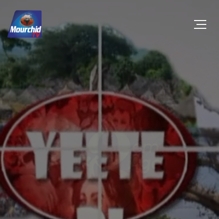
YEETE BI
3em ÂGE
Visualiser
visualiser