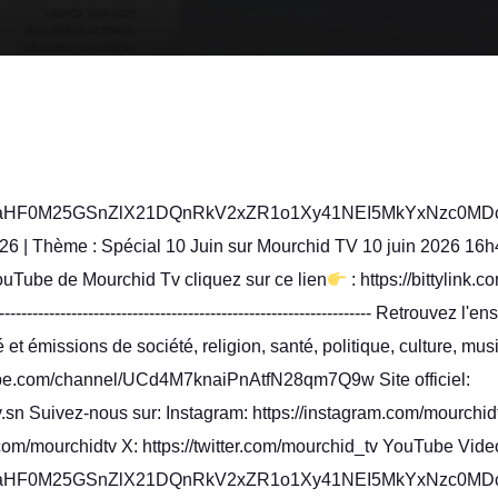
aHF0M25GSnZlX21DQnRkV2xZR1o1Xy41NEI5MkYxNzc0MDc
026 | Thème : Spécial 10 Juin sur Mourchid TV 10 juin 2026 16
ouTube de Mourchid Tv cliquez sur ce lien
: https://bittylink.com
---------------------------------------------------------------------- Retrouvez
et émissions de société, religion, santé, politique, culture, mu
tube.com/channel/UCd4M7knaiPnAtfN28qm7Q9w Site officiel:
.sn Suivez-nous sur: Instagram: https://instagram.com/mourchidt
com/mourchidtv X: https://twitter.com/mourchid_tv YouTube Vide
aHF0M25GSnZlX21DQnRkV2xZR1o1Xy41NEI5MkYxNzc0M