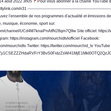
l 14 août 2022 3h05
Pour vous abonner à la chaîne YouTube d
tylink.com/n31 ---------------------------------------------------------------------
Retrouvez l'ensemble de nos programmes d'actualité et émissions de 
re, musique, économie, sport sur:
om/channel/UCd4M7knaiPnAtfN28qm7Q9w Site officiel: https:/
gram: https://instagram.com/mourchidtvlofficiel Facebook:
om/mourchidtv Twitter: https://twitter.com/mourchid_tv YouTube
y1CSEZZZHdaRVFrY3BvS0FidzZsWi41MjE1MkI0OTQ2QzJGNzN