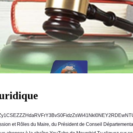
uridique
Zy1CSEZZZHdaRVFrY3BvS0FidzZsWi41NkI0NEY2RDEwNTU
ssion et Rôles du Maire, du Président de Conseil Départemental