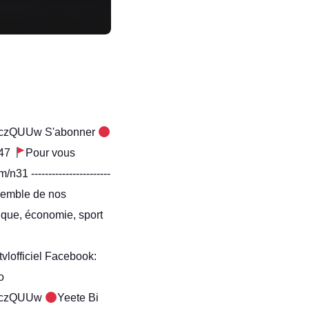
zQUUw S'abonner
h47
Pour vous
/n31 -----------------------
 l'ensemble de nos
sique, économie, sport
vlofficiel Facebook:
o
DczQUUw
Yeete Bi