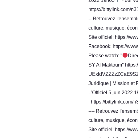
2022 19h03
Pour vo
https://bittylink.com/n31 ----
-- Retrouvez l'ensemble
culture, musique, éc
Site officiel: https://
Facebook: https://www.
Please watch: "
Dire
SY Al Maktoum" https
UExldVZZZzZCaE9S
Juridique | Mission et
L'Officiel 5 juin 2022
: https://bittylink.com/n31 --
---- Retrouvez l'ensemb
culture, musique, éc
Site officiel: https://