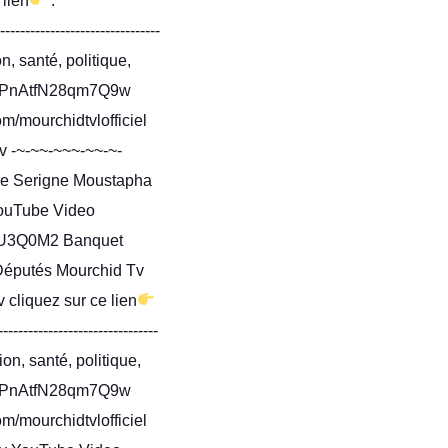
lien
:
-------------------------------
, santé, politique,
naiPnAtfN28qm7Q9w
om/mourchidtvlofficiel
tv -~-~~-~~~-~~-~-
 de Serigne Moustapha
ouTube Video
3Q0M2 Banquet
 Députés Mourchid Tv
cliquez sur ce lien
-------------------------------
on, santé, politique,
naiPnAtfN28qm7Q9w
om/mourchidtvlofficiel