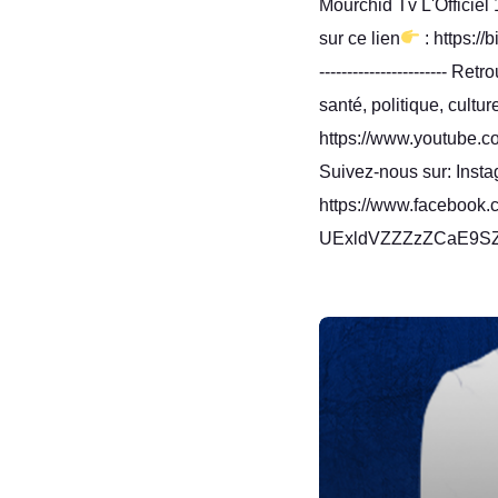
Mourchid Tv L'Officie
sur ce lien
: https://bit
----------------------- 
santé, politique, cultu
https://www.youtube.c
Suivez-nous sur: Insta
https://www.facebook.c
UExldVZZZzZCaE9SZ