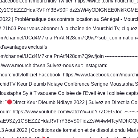
facebook.com/mourchidtv Twitter: https://twitter.com/mourchid
Zy1CSEZZZHdaRVFrY3BvS0FidzZsWi4yODlGNEE0NkRGME
t 2022 | Problématique des contrats location au Sénégal • Mour
022 21h03 Pour vous abonner à la chaîne de Mourchid Tv, cliquez 
com/channel/UCd4M7knaiPnAtfN28qm7Q9w/?sub_confirmation=1
d'avantages exclusifs :
channel/UCd4M7knaiPnAtfN28qm7Q9w/join -----------------------------
ttps://www.mourchidtv.sn Suivez-nous sur: Instagram:
mourchidtvlofficiel Facebook: https://www.facebook.com/mourchid
MourchidTV Keur Dieumb Ndiaye Conférence Serigne Moustaph
ustapha Sy à Tivaouane Colisée de l'Eveil éveil colisée capita
h: "
Direct Keur Dieumb Ndiaye 2022 | Suivez en Direct la C
toum" https://www.youtube.com/watch?v=udY7ZOEGJoc -~-~~-
ZCaE9SZy1CSEZZZHdaRVFrY3BvS0FidzZsWi4wMTcyMDhGQ
3 Aout 2022 | Conditions de formation et de dissolutiondu Mar