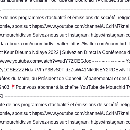
us abonner à la chaîne YouTube de Mourchid Tv cliquez sur ce 
-------------------------------------------------------------------------------------
 de nos programmes d'actualité et émissions de société, religion
onomie, sport sur: https://www.youtube.com/channel/UCd4M7k
www.mourchidtv.sn Suivez-nous sur: Instagram: https://instagram.c
facebook.com/mourchidtv Twitter: https://twitter.com/mourchid_
ct Keur Dieumb Ndiaye 2022 | Suivez en Direct la Conférence
://www.youtube.com/watch?v=udY7ZOEGJoc -~-~~-~~~-~~-~- Y
Zy1CSEZZZHdaRVFrY3BvS0FidzZsWi41NkI0NEY2RDEwNTU
 Rôles du Maire, du Président de Conseil Départemental et des
 19h03
Pour vous abonner à la chaîne YouTube de Mourchid Tv 
-------------------------------------------------------------------------------------
le de nos programmes d'actualité et émissions de société, religi
onomie, sport sur: https://www.youtube.com/channel/UCd4M7k
www.mourchidtv.sn Suivez-nous sur: Instagram: https://instagram.c