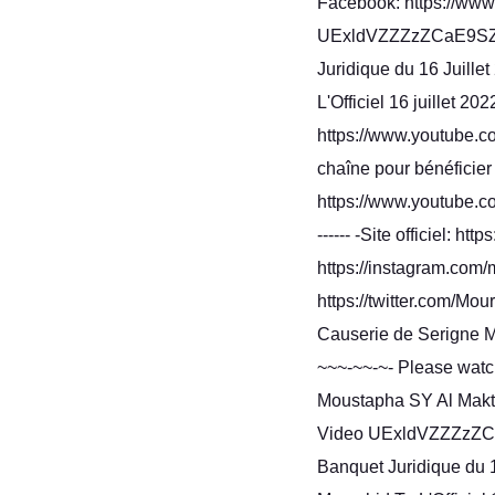
Facebook: https://www.
UExldVZZZzZCaE9S
Juridique du 16 Juille
L'Officiel 16 juillet 2
https://www.youtube.
chaîne pour bénéficier 
https://www.youtube.com/
------ -Site officiel: h
https://instagram.com/
https://twitter.com/
Causerie de Serigne Mo
~~~-~~-~- Please watc
Moustapha SY Al Mak
Video UExldVZZZz
Banquet Juridique du 1