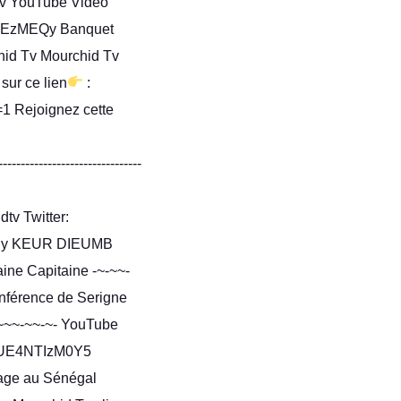
_tv YouTube Video
EzMEQy Banquet
chid Tv Mourchid Tv
sur ce lien
:
 Rejoignez cette
------------------------
tv Twitter:
a Sy KEUR DIEUMB
ine Capitaine -~-~~-
onférence de Serigne
~~~-~~-~- YouTube
UE4NTIzM0Y5
iage au Sénégal