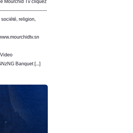
e Mourchid Tv cliquez
------------------------------
société, religion,
/www.mourchidtv.sn
 Video
G Banquet [...]